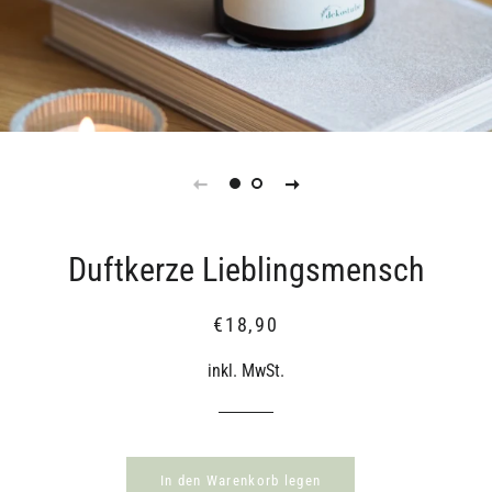
Duftkerze Lieblingsmensch
Normaler
Sonderpreis
€18,90
Preis
inkl. MwSt.
In den Warenkorb legen