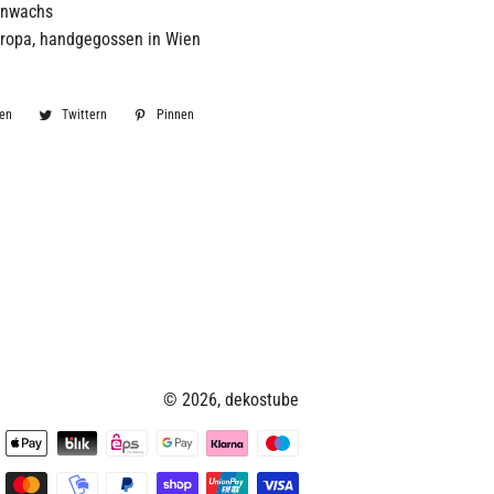
enwachs
ropa, handgegossen in Wien
len
Auf
Twittern
Auf
Pinnen
Auf
Facebook
Twitter
Pinterest
teilen
twittern
pinnen
© 2026,
dekostube
Zahlungsmethoden