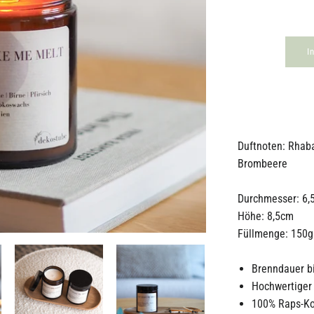
I
Duftnoten: Rhabar
Brombeere
Durchmesser: 6,
Höhe: 8,5cm
Füllmenge: 150g
Brenndauer b
Hochwertige
100% Raps-Kok