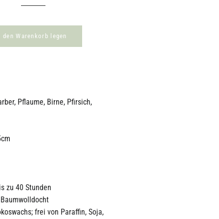
n den Warenkorb legen
ber, Pflaume, Birne, Pfirsich,
5cm
is zu 40 Stunden
r Baumwolldocht
oswachs; frei von Paraffin, Soja,