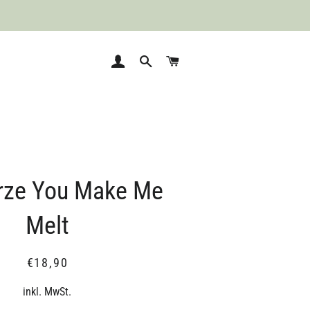
Einloggen
Suche
Warenkorb
rze You Make Me
Melt
Normaler
Sonderpreis
€18,90
Preis
inkl. MwSt.